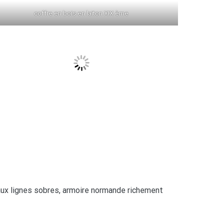
coffre en bois en laiton XIX ème
 aux lignes sobres, armoire normande richement